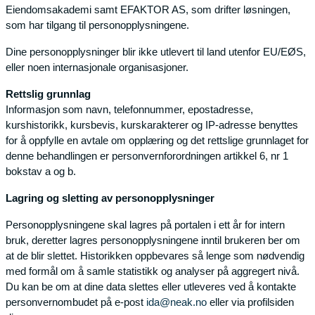
Eiendomsakademi samt EFAKTOR AS, som drifter løsningen,
som har tilgang til personopplysningene.
Dine personopplysninger blir ikke utlevert til land utenfor EU/EØS,
eller noen internasjonale organisasjoner.
Rettslig grunnlag
Informasjon som navn, telefonnummer, epostadresse,
kurshistorikk, kursbevis, kurskarakterer og IP-adresse benyttes
for å oppfylle en avtale om opplæring og det rettslige grunnlaget for
denne behandlingen er personvernforordningen artikkel 6, nr 1
bokstav a og b.
Lagring og sletting av personopplysninger
Personopplysningene skal lagres på portalen i ett år for intern
bruk, deretter lagres personopplysningene inntil brukeren ber om
at de blir slettet. Historikken oppbevares så lenge som nødvendig
med formål om å samle statistikk og analyser på aggregert nivå.
Du kan be om at dine data slettes eller utleveres ved å kontakte
personvernombudet på e-post
ida@neak.no
eller via profilsiden