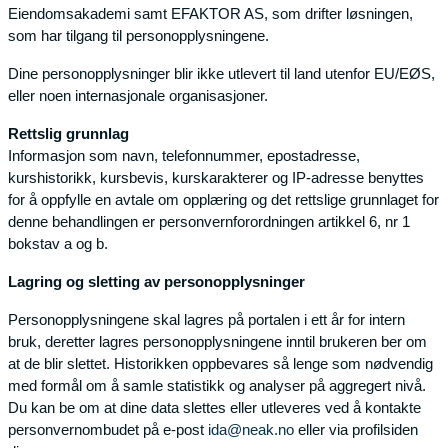
Eiendomsakademi samt EFAKTOR AS, som drifter løsningen,
som har tilgang til personopplysningene.
Dine personopplysninger blir ikke utlevert til land utenfor EU/EØS,
eller noen internasjonale organisasjoner.
Rettslig grunnlag
Informasjon som navn, telefonnummer, epostadresse,
kurshistorikk, kursbevis, kurskarakterer og IP-adresse benyttes
for å oppfylle en avtale om opplæring og det rettslige grunnlaget for
denne behandlingen er personvernforordningen artikkel 6, nr 1
bokstav a og b.
Lagring og sletting av personopplysninger
Personopplysningene skal lagres på portalen i ett år for intern
bruk, deretter lagres personopplysningene inntil brukeren ber om
at de blir slettet. Historikken oppbevares så lenge som nødvendig
med formål om å samle statistikk og analyser på aggregert nivå.
Du kan be om at dine data slettes eller utleveres ved å kontakte
personvernombudet på e-post
ida@neak.no
eller via profilsiden