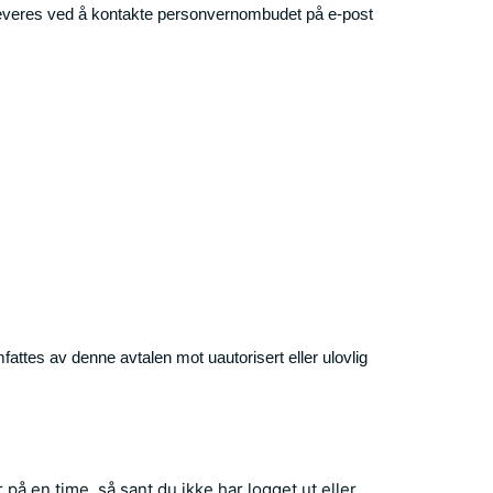
tleveres ved å kontakte personvernombudet på e-post
fattes av denne avtalen mot uautorisert eller ulovlig
å en time, så sant du ikke har logget ut eller