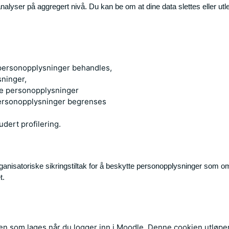
alyser på aggregert nivå. Du kan be om at dine data slettes eller u
personopplysninger behandles,
sninger,
egne personopplysninger
 personopplysninger begrenses
udert profilering.
 organisatoriske sikringstiltak for å beskytte personopplysninger som om
t.
en som lages når du logger inn i Moodle. Denne cookien utløper p