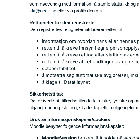
som nødvendig med formål om å samle statistikk og an
ida@neak.no
eller via profilsiden din.
Rettigheter for den registrerte
Den registrertes rettigheter inkluderer retten til
informasjon om hvordan hans eller
hennes 
retten til å kreve innsyn i egne
personopply
retten til å kreve retting eller sletting av 
retten til å kreve at behandlingen av egne
dataportabilitet
å motsette seg automatiske avgjørelser, inkl
å klage til Datatilsynet
Sikkerhetstiltak
Det er iverksatt tilfredsstillende tekniske, fysiske og
tilgang, endring, sletting, skade, tap eller utilgjengelighe
Bruk av informasjonskapsler/cookies
Moodle benytter følgende informasjonskapsler:
MoodleSession
brukes til å holde på sesjon