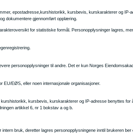
mer, epostadresse,kurshistorikk, kursbevis, kurskarakterer og IP-a
 og dokumentere gjennomført opplæring.
rakteroversikt for statistiske formål. Personopplysninger lagres, men
genregistrering.
e utlevere personopplysninger til andre. Det er kun Norges Eiendoms
nfor EU/EØS, eller noen internasjonale organisasjoner.
rshistorikk, kursbevis, kurskarakterer og IP-adresse benyttes for å 
ingen artikkel 6, nr 1 bokstav a og b.
r intern bruk, deretter lagres personopplysningene inntil brukeren ber 